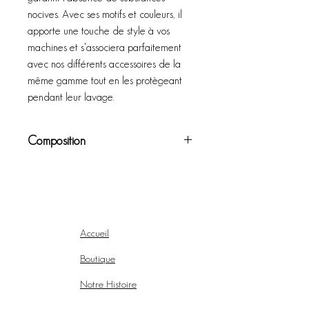
nocives. Avec ses motifs et couleurs, il
apporte une touche de style à vos
machines et s'associera parfaitement
avec nos différents accessoires de la
même gamme tout en les protègeant
pendant leur lavage.
Composition
Tissu de style en coton OEKO-TEX®, Filet
en coton bio
Accueil
Boutique
Notre Histoire