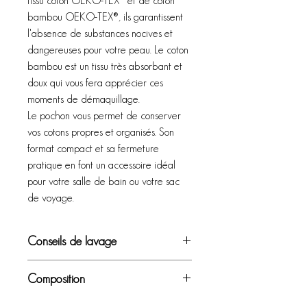
tissu coton OEKO-TEX® et de coton
bambou OEKO-TEX®, ils garantissent
l'absence de substances nocives et
dangereuses pour votre peau. Le coton
bambou est un tissu très absorbant et
doux qui vous fera apprécier ces
moments de démaquillage.
Le pochon vous permet de conserver
vos cotons propres et organisés. Son
format compact et sa fermeture
pratique en font un accessoire idéal
pour votre salle de bain ou votre sac
de voyage.
Conseils de lavage
A la main :
laver à l'eau froide ou tiède
Composition
avec un savon doux, l'eau chaude peut
altérer les fibres sur le long terme.
Pour le pochon :